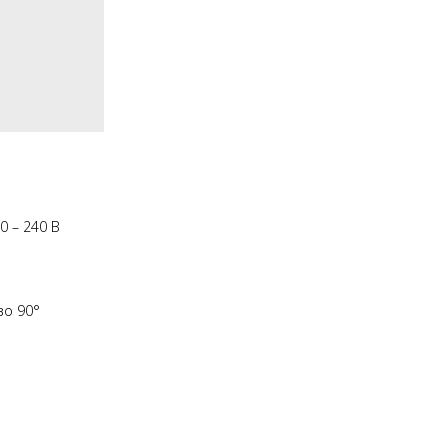
0 – 240 В
во 90°