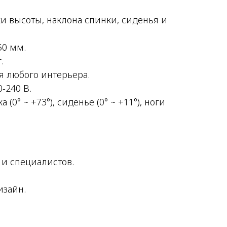
и высоты, наклона спинки, сиденья и
50 мм.
.
я любого интерьера.
-240 В.
0° ~ +73°), сиденье (0° ~ +11°), ноги
и специалистов.
изайн.